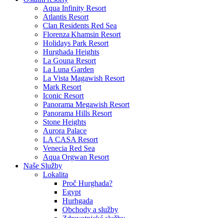
Aqua Infinity Resort
Atlantis Resort
Clan Residents Red Sea
Florenza Khamsin Resort
Holidays Park Resort
Hurghada Heights
La Gouna Resort
La Luna Garden
La Vista Magawish Resort
Mark Resort
Iconic Resort
Panorama Megawish Resort
Panorama Hills Resort
Stone Heights
Aurora Palace
LA CASA Resort
Venecia Red Sea
Aqua Orgwan Resort
Naše Služby
Lokalita
Proč Hurghada?
Egypt
Hurhgada
Obchody a služby