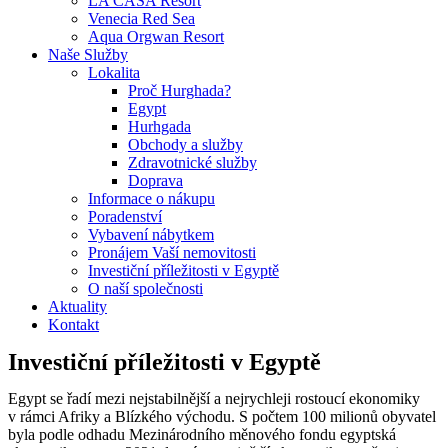
LA CASA Resort
Venecia Red Sea
Aqua Orgwan Resort
Naše Služby
Lokalita
Proč Hurghada?
Egypt
Hurhgada
Obchody a služby
Zdravotnické služby
Doprava
Informace o nákupu
Poradenství
Vybavení nábytkem
Pronájem Vaší nemovitosti
Investiční příležitosti v Egyptě
O naší společnosti
Aktuality
Kontakt
Investiční příležitosti v Egyptě
Egypt se řadí mezi nejstabilnější a nejrychleji rostoucí ekonomiky
v rámci Afriky a Blízkého východu. S počtem 100 milionů obyvatel
byla podle odhadu Mezinárodního měnového fondu egyptská