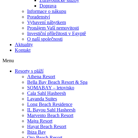
Zdravotnické služby
Doprava
Informace o nákupu
Poradenství
Vybavení nábytkem
Pronájem Vaší nemovitosti
Investiční příležitosti v Egyptě
O naší společnosti
Aktuality
Kontakt
Menu
Resorty s pláží
Athena Resort
Bella Bay Beach Resort & Spa
SOMABAY – letovisko
Cala Sahl Hasheesh
Lavanda Suites
Long Beach Residence
IL Bayou Sahl Hasheesh
Marvento Beach Resort
Majra Resort
Hayat Beach Resort
Ibiza Bay
Oro Beach Resort