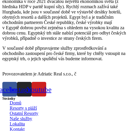
ekonomika v roce 2021 dvacátou největší ekonomikou světa (z
hlediska HDP v paritě kupní síly). Rychlý rozmach zažívá také
Hurghada, kde jsou v současné době ve výstavbě desítky hotelů,
obytných resortů a dalších projektů. Egypt byl a je tradičním
obchodním partnerem České republiky, české výrobky mají
v Egyptě dobrou pověst zejména s ohledem na vysokou kvalitu za
dobrou cenu. Egyptský trh stále nabízí potenciál pro odbyt českých
výrobků, případně o investice ze strany českých firem.
V současné době připravujeme služby zprostředkování a
obchodního zastoupení pro české firmy, které by chtěly vstoupit na
egyptský trh, o jejich spuštění vás budeme informovat.
Provozovatelem je Adriatic Real s.r.o., č
eská realitní společnost
nabízející nemovitosti v e
gyptské
Hurghadě
.
acebook
Instagram
Youtube
Stránky
Domů
Resorty s pláží
Ostatní Resorty
Naše služby
Lokalita
Kontakt