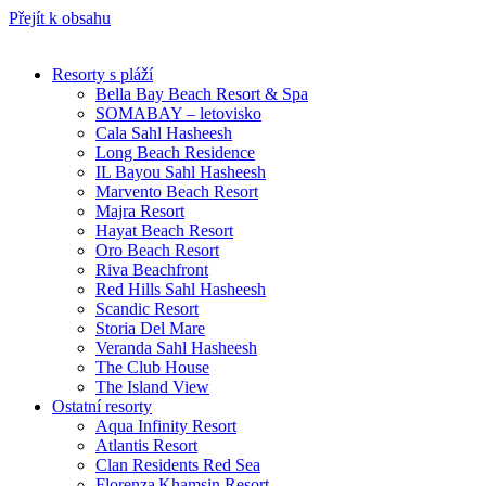
Přejít k obsahu
Resorty s pláží
Bella Bay Beach Resort & Spa
SOMABAY – letovisko
Cala Sahl Hasheesh
Long Beach Residence
IL Bayou Sahl Hasheesh
Marvento Beach Resort
Majra Resort
Hayat Beach Resort
Oro Beach Resort
Riva Beachfront
Red Hills Sahl Hasheesh
Scandic Resort
Storia Del Mare
Veranda Sahl Hasheesh
The Club House
The Island View
Ostatní resorty
Aqua Infinity Resort
Atlantis Resort
Clan Residents Red Sea
Florenza Khamsin Resort