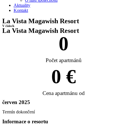
O naší společnosti
Aktuality
Kontakt
La Vista Magawish Resort​
V číslech
La Vista Magawish Resort​​
0
Počet apartmánů​
0
 €
Cena apartmánu od​
červen 2025
Termín dokončení
Informace o resortu