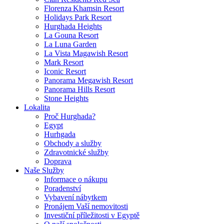
Florenza Khamsin Resort
Holidays Park Resort
Hurghada Heights
La Gouna Resort
La Luna Garden
La Vista Magawish Resort
Mark Resort
Iconic Resort
Panorama Megawish Resort
Panorama Hills Resort
Stone Heights
Lokalita
Proč Hurghada?
Egypt
Hurhgada
Obchody a služby
Zdravotnické služby
Doprava
Naše Služby
Informace o nákupu
Poradenství
Vybavení nábytkem
Pronájem Vaší nemovitosti
Investiční příležitosti v Egyptě