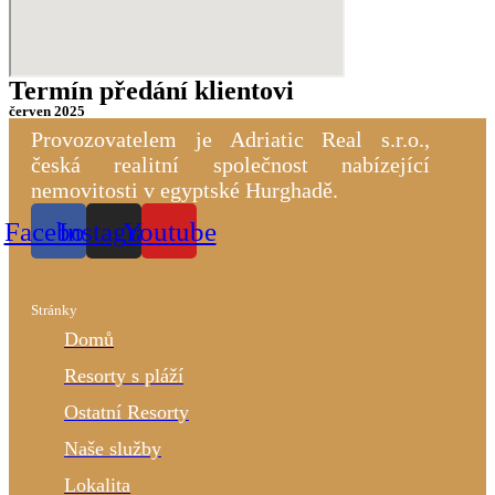
Termín předání klientovi
červen 2025
Provozovatelem je Adriatic Real s.r.o.,
č
eská realitní společnost nabízející
nemovitosti v e
gyptské
Hurghadě
.
Facebook
Instagram
Youtube
Stránky
Domů
Resorty s pláží
Ostatní Resorty
Naše služby
Lokalita