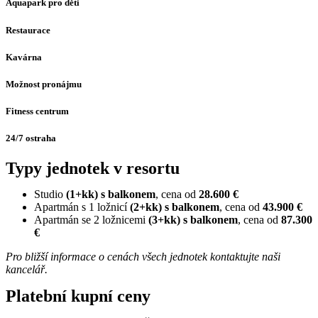
Aquapark pro děti
Restaurace
Kavárna
Možnost pronájmu
Fitness centrum
24/7 ostraha
Typy jednotek v resortu
Studio
(1+kk) s balkonem
, cena od
28.600 €
Apartmán s 1 ložnicí
(2+kk) s balkonem
, cena od
43.900 €
Apartmán se 2 ložnicemi
(3+kk) s balkonem
, cena od
87.300
€
Pro bližší informace o cenách všech jednotek kontaktujte naši
kancelář.
Platební kupní ceny