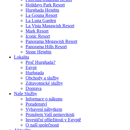
Holidays Park Resort
Hurghada Heights
La Gouna Resort
La Luna Garden
La Vista Magawish Resort
Mark Resort
Iconic Resort
Panorama Megawish Resort
Panorama Hills Resort
Stone Heights
Lokalita
Proč Hurghada?
Egypt
Hurhgada
Obchody a služby
Zdravotnické služby
Doprava
Naše Služby
Informace o nákupu
Poradenství
Vybavení nábytkem
Pronájem Vaší nemovitosti
Investiční příležitosti v Egyptě
O naší společnosti