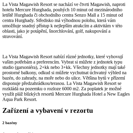
La Vista Magawish Resort se nachází ve čtvrti Magawish, naproti
hotelu Mercure Hurghada, pouhých 10 minut od mezinárodního
letiště Hurghada či obchodního centra Senzo Mall a 15 minut od
centra Hurghady. Středisko má výhodnou polohu, která vám
umožňuje snadný přístup k nejlepším atrakcím a aktivitám v této
oblasti, jako je potápění, šnorchlování, golf, nakupování a
stravování.
La Vista Magawish Resort nabízí různé jednotky, které vyhovují
vašim potřebám a preferencím. Vybrat si můžete z jednotek typu
studio (garsoniéra), 2+kk nebo 3+kk. Všechny jednotky mají také
prostorné balkony, odkud si můžete vychutnat úchvatný výhled na
bazén, do zahrady, na moře nebo do ulice. Většina bytů v přízemí
disponuje předzahrádkou/terasou. La Vista Magawish Resort se
rozkládá na pozemku o rozloze 6000 m2. Za poplatek je možné
využít pláž blízkých resortů Mercure Hurghada Hotel a New Eagles
Aqua Park Resort.
Zařízení a vybavení v rezortu
2 bazény