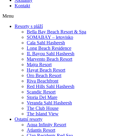
Aktuality
Kontakt
Menu
Resorty s pláží
Bella Bay Beach Resort & Spa
SOMABAY – letovisko
Cala Sahl Hasheesh
Long Beach Residence
IL Bayou Sahl Hasheesh
Marvento Beach Resort
Majra Resort
Hayat Beach Resort
Oro Beach Resort
Riva Beachfront
Red Hills Sahl Hasheesh
Scandic Resort
Storia Del Mare
Veranda Sahl Hasheesh
The Club House
The Island View
Ostatní resorty
Aqua Infinity Resort
Atlantis Resort
Clan Residents Red Sea