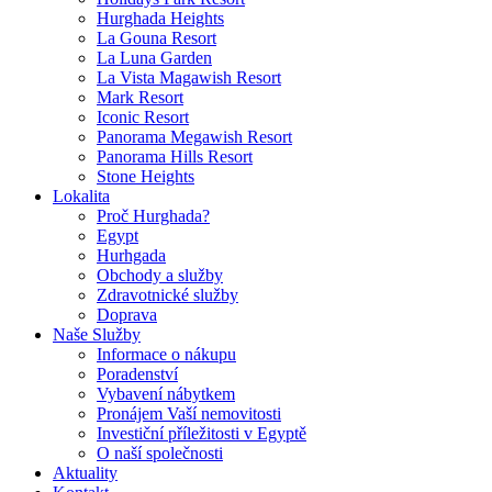
Hurghada Heights
La Gouna Resort
La Luna Garden
La Vista Magawish Resort
Mark Resort
Iconic Resort
Panorama Megawish Resort
Panorama Hills Resort
Stone Heights
Lokalita
Proč Hurghada?
Egypt
Hurhgada
Obchody a služby
Zdravotnické služby
Doprava
Naše Služby
Informace o nákupu
Poradenství
Vybavení nábytkem
Pronájem Vaší nemovitosti
Investiční příležitosti v Egyptě
O naší společnosti
Aktuality