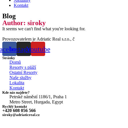
Aktuality
Kontakt
Blog
Author:
siroky
It seems we can't find what you're looking for.
Provozovatelem je Adriatic Real s.r.o., č
eská realitní společnost nabíz
acebook
Instagram
Youtube
Stránky
Domů
Resorty s pláží
Ostatní Resorty
Naše služby
Lokalita
Kontakt
Kde nás najdete?
Petrské náměstí 1186/1, Praha 1
Metro Street, Hurgada, Egypt
Rychlý kontakt
+420 608 056 566
siroky@adriaticreal.cz
Zásady cookies (EU)
Prohlášení o ochraně osobních údajů (EU)