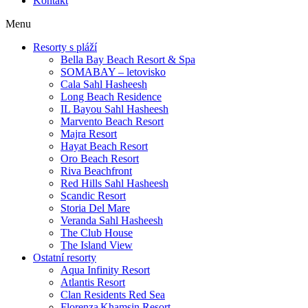
Kontakt
Menu
Resorty s pláží
Bella Bay Beach Resort & Spa
SOMABAY – letovisko
Cala Sahl Hasheesh
Long Beach Residence
IL Bayou Sahl Hasheesh
Marvento Beach Resort
Majra Resort
Hayat Beach Resort
Oro Beach Resort
Riva Beachfront
Red Hills Sahl Hasheesh
Scandic Resort
Storia Del Mare
Veranda Sahl Hasheesh
The Club House
The Island View
Ostatní resorty
Aqua Infinity Resort
Atlantis Resort
Clan Residents Red Sea
Florenza Khamsin Resort