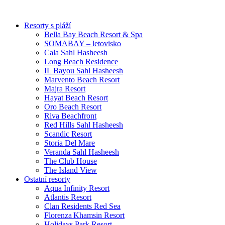
Přejít
k
Resorty s pláží
obsahu
Bella Bay Beach Resort & Spa
SOMABAY – letovisko
Cala Sahl Hasheesh
Long Beach Residence
IL Bayou Sahl Hasheesh
Marvento Beach Resort
Majra Resort
Hayat Beach Resort
Oro Beach Resort
Riva Beachfront
Red Hills Sahl Hasheesh
Scandic Resort
Storia Del Mare
Veranda Sahl Hasheesh
The Club House
The Island View
Ostatní resorty
Aqua Infinity Resort
Atlantis Resort
Clan Residents Red Sea
Florenza Khamsin Resort
Holidays Park Resort