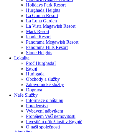
Holidays Park Resort
Hurghada Heights
La Gouna Resort
La Luna Garden
La Vista Magawish Resort
Mark Resort
Iconic Resort
Panorama Megawish Resort
Panorama Hills Resort
Stone Heights
Lokalita
Proč Hurghada?
Egypt
Hurhgada
Obchody a služby
Zdravotnické služby
Doprava
Naše Služby
Informace o nákupu
Poradenství
Vybavení nábytkem
Pronájem Vaší nemovitosti
Investiční příležitosti v Egyptě
O naší společnosti